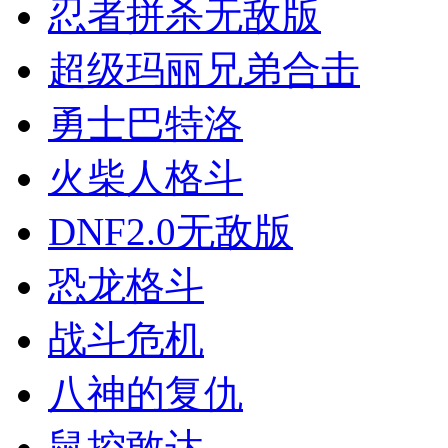
忍者拼杀无敌版
超级玛丽兄弟合击
勇士巴特洛
火柴人格斗
DNF2.0无敌版
恐龙格斗
战斗危机
八神的复仇
鼠控敢达