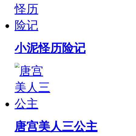
小泥怪历险记
唐宫美人三公主