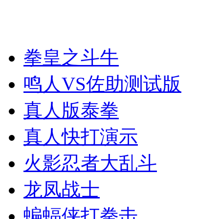
拳皇之斗牛
鸣人VS佐助测试版
真人版泰拳
真人快打演示
火影忍者大乱斗
龙凤战士
蝙蝠侠打拳击