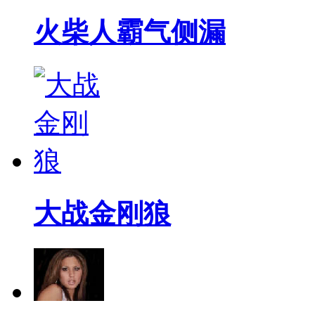
火柴人霸气侧漏
大战金刚狼