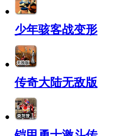
少年骇客战变形
传奇大陆无敌版
铠甲勇士激斗传