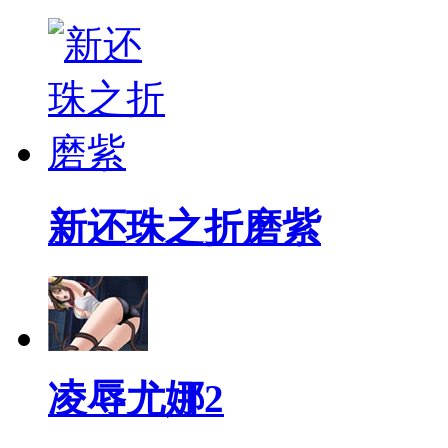
新还珠之折磨紫
凌辱尤娜2