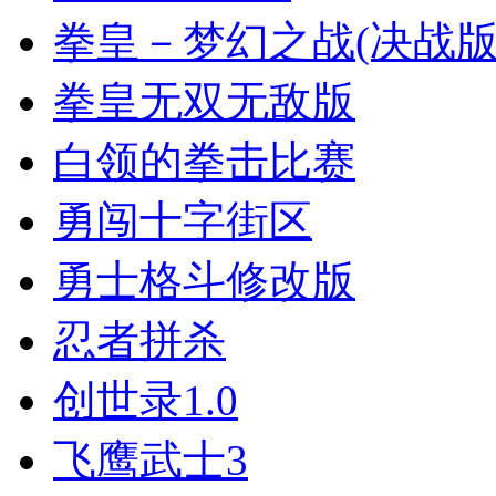
拳皇－梦幻之战(决战版
拳皇无双无敌版
白领的拳击比赛
勇闯十字街区
勇士格斗修改版
忍者拼杀
创世录1.0
飞鹰武士3