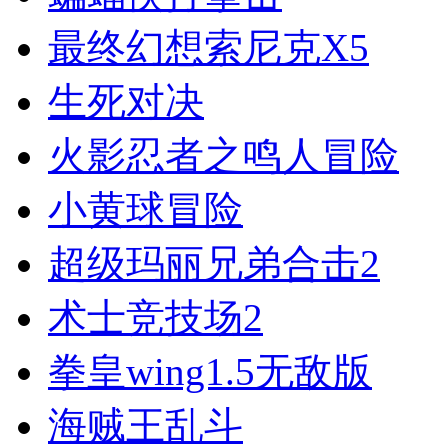
最终幻想索尼克X5
生死对决
火影忍者之鸣人冒险
小黄球冒险
超级玛丽兄弟合击2
术士竞技场2
拳皇wing1.5无敌版
海贼王乱斗