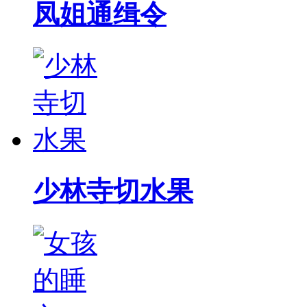
凤姐通缉令
少林寺切水果